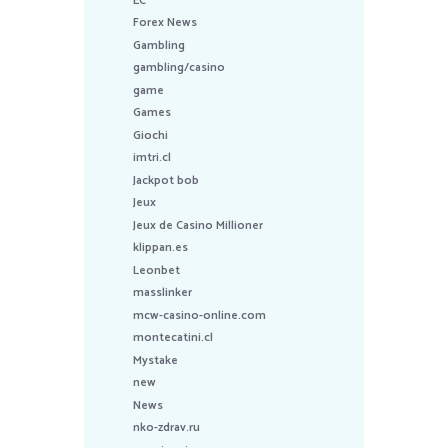
EC
Forex News
Gambling
gambling/casino
game
Games
Giochi
imtri.cl
Jackpot bob
Jeux
Jeux de Casino Millioner
klippan.es
Leonbet
masslinker
mcw-casino-online.com
montecatini.cl
Mystake
new
News
nko-zdrav.ru