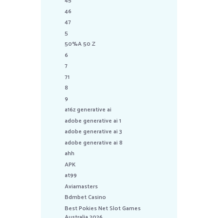
45
46
47
5
50%A 50 Z
6
7
71
8
9
a16z generative ai
adobe generative ai 1
adobe generative ai 3
adobe generative ai 8
ahh
APK
at99
Aviamasters
Bdmbet Casino
Best Pokies Net Slot Games
Australia 2026