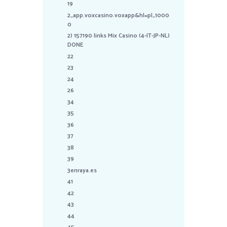
19
2_app.voxcasino.voxapp&hl=pl_1000
0
2) 157190 links Mix Casino (4-IT-JP-NL)
DONE
22
23
24
26
34
35
36
37
38
39
3enraya.es
41
42
43
44