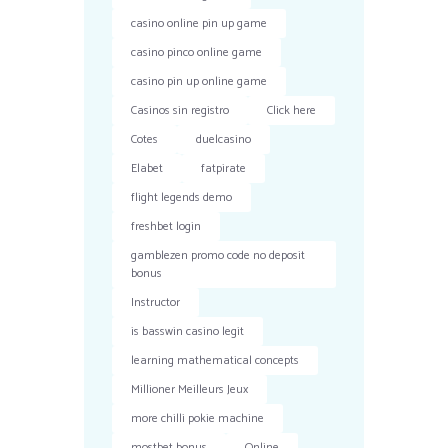
casino online pin up game
casino pinco online game
casino pin up online game
Casinos sin registro
Click here
Cotes
duelcasino
Elabet
fatpirate
flight legends demo
freshbet login
gamblezen promo code no deposit
bonus
Instructor
is basswin casino legit
learning mathematical concepts
Millioner Meilleurs Jeux
more chilli pokie machine
mostbet bonus
Online