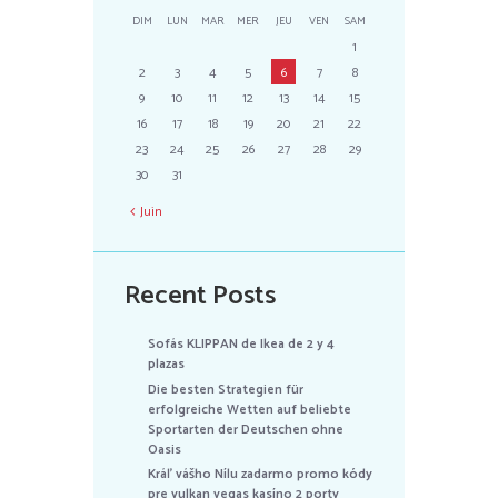
DIM
LUN
MAR
MER
JEU
VEN
SAM
1
2
3
4
5
6
7
8
9
10
11
12
13
14
15
16
17
18
19
20
21
22
23
24
25
26
27
28
29
30
31
Juin
Recent Posts
Sofás KLIPPAN de Ikea de 2 y 4
plazas
Die besten Strategien für
erfolgreiche Wetten auf beliebte
Sportarten der Deutschen ohne
Oasis
Kráľ vášho Nílu zadarmo promo kódy
pre vulkan vegas kasíno 2 porty