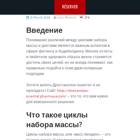
RÉSERVER
31 March 2026
Louis Bedard
279
Введение
Понимание различий между циклами набора
массы и диетами является важным аспектом в
сфере фитнеса и бодибилдинга. Многие атлеты
и любители здорового образа жизни стремятся
достичь своих целей, но не всегда понимают, как
правильно подойти к этим двум полярным
подходам.
Хотите купить Дростанолон енантат и не
прогадать? Сайт
https://drostanolon-
enantat.pharmaua.com/
— это то, что вам нужно
для взвешенного решения.
Что такое циклы
набора массы?
Циклы набора массы, или «масс-билдинг», — это