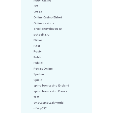
nuovi casino
OM
OM cc
Online Casino Elabet
Online casinos
ortokonovalov.ru 10
pcheelka.ru
Plinko
Post
Postv
Public
Publick
Retrait Online
Spellen
Spiele
spino bon casino England
spino bon casino France
test
tmeCasino_LakiWorld
ufavip777