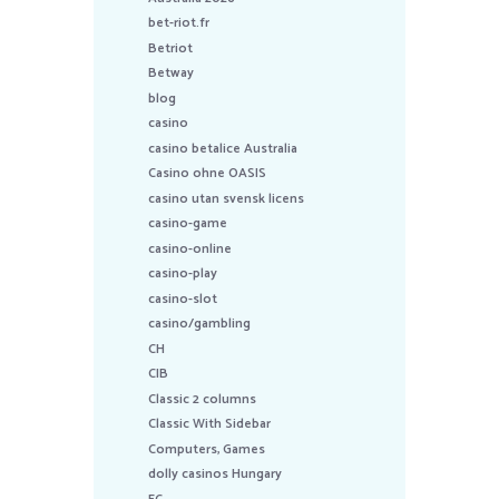
bet-riot.fr
Betriot
Betway
blog
casino
casino betalice Australia
Casino ohne OASIS
casino utan svensk licens
casino-game
casino-online
casino-play
casino-slot
casino/gambling
CH
CIB
Classic 2 columns
Classic With Sidebar
Computers, Games
dolly casinos Hungary