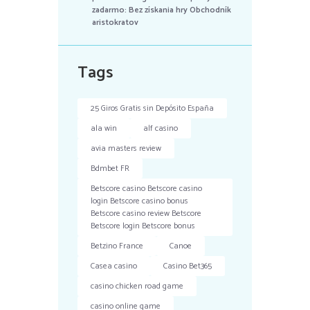
zadarmo: Bez získania hry Obchodník
aristokratov
Tags
25 Giros Gratis sin Depósito España
ala win
alf casino
avia masters review
Bdmbet FR
Betscore casino Betscore casino
login Betscore casino bonus
Betscore casino review Betscore
Betscore login Betscore bonus
Betzino France
Canoe
Casea casino
Casino Bet365
casino chicken road game
casino online game