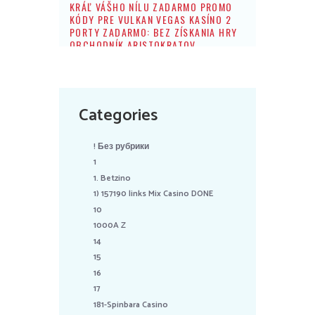
KRÁĽ VÁŠHO NÍLU ZADARMO PROMO
KÓDY PRE VULKAN VEGAS KASÍNO 2
PORTY ZADARMO: BEZ ZÍSKANIA HRY
OBCHODNÍK ARISTOKRATOV
Categories
! Без рубрики
1
1. Betzino
1) 157190 links Mix Casino DONE
10
1000A Z
14
15
16
17
181-Spinbara Casino