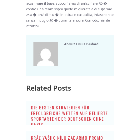
accennare il base, supponiamo di arrischiare 50 �
contro una team sopra quote migliorate e di superare
250 � anzi di 150 �. In attuale casualita, intascherete
senza indugio 50 � durante ancora. Comodo, niente
affatto?
About
Louis Bedard
Related Posts
DIE BESTEN STRATEGIEN FÜR
ERFOLGREICHE WETTEN AUF BELIEBTE
SPORTARTEN DER DEUTSCHEN OHNE
OASIS
KRÁĽ VÁŠHO NÍLU ZADARMO PROMO