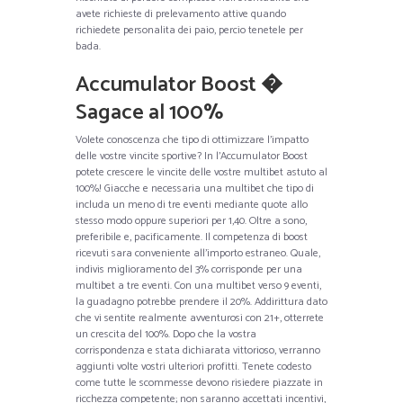
avete richieste di prelevamento attive quando
richiedete personalita dei paio, percio tenetele per
bada.
Accumulator Boost �
Sagace al 100%
Volete conoscenza che tipo di ottimizzare l’impatto
delle vostre vincite sportive? In l’Accumulator Boost
potete crescere le vincite delle vostre multibet astuto al
100%! Giacche e necessaria una multibet che tipo di
includa un meno di tre eventi mediante quote allo
stesso modo oppure superiori per 1,40. Oltre a sono,
preferibile e, pacificamente. Il competenza di boost
ricevuti sara conveniente all’importo estraneo. Quale,
indivis miglioramento del 3% corrisponde per una
multibet a tre eventi. Con una multibet verso 9 eventi,
la guadagno potrebbe prendere il 20%. Addirittura dato
che vi sentite realmente avventurosi con 21+, otterrete
un crescita del 100%. Dopo che la vostra
corrispondenza e stata dichiarata vittorioso, verranno
aggiunti volte vostri ulteriori profitti. Tenete codesto
come tutte le scommesse devono risiedere piazzate in
ricchezza competente; non saranno accettati incentivi,