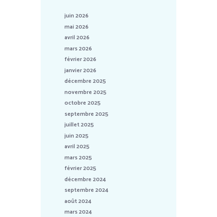
juin 2026
mai 2026
avril 2026
mars 2026
février 2026
janvier 2026
décembre 2025
novembre 2025
octobre 2025
septembre 2025
juillet 2025
juin 2025
avril 2025
mars 2025
février 2025
décembre 2024
septembre 2024
août 2024
mars 2024