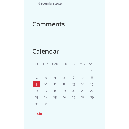
décembre 2023
Comments
Calendar
DIM
LUN
MAR
MER
JEU
VEN
SAM
1
2
3
4
5
6
7
8
9
10
11
12
13
14
15
16
17
18
19
20
21
22
23
24
25
26
27
28
29
30
31
Juin