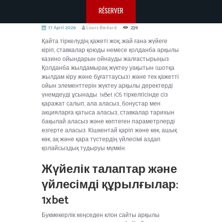
RÉSERVER
17 April 2026
Louis Bedard
239
Қайта тіркелудің қажеті жоқ; жай ғана жүйеге
кіріп, ставкалар қоюды немесе қолданба арқылы
казино ойындарын ойнауды жалғастырыңыз.
Қолданба жылдамырақ жүктеу уақытын (шотқа
жылдам кіру және бұғаттаусыз) және тек қажетті
ойын элементтерін жүктеу арқылы деректерді
үнемдеуді ұсынады. 1xBet iOS тіркелгісінде сіз
қаражат салып, ала аласыз, бонустар мен
акцияларға қатыса аласыз, ставкалар тарихын
бақылай аласыз және көптеген параметрлерді
өзгерте аласыз.
Кішкентай қаріп және көк, ашық
көк, ақ және қара түстердің үйлесімі аздап
қолайсыздық тудыруы мүмкін.
Жүйелік талаптар және
үйлесімді құрылғылар:
1xbet
Букмекерлік кеңседен клон сайты арқылы