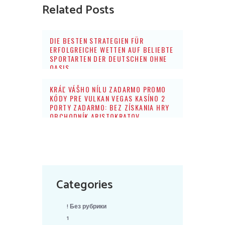
Related Posts
DIE BESTEN STRATEGIEN FÜR
ERFOLGREICHE WETTEN AUF BELIEBTE
SPORTARTEN DER DEUTSCHEN OHNE
OASIS
KRÁĽ VÁŠHO NÍLU ZADARMO PROMO
KÓDY PRE VULKAN VEGAS KASÍNO 2
PORTY ZADARMO: BEZ ZÍSKANIA HRY
OBCHODNÍK ARISTOKRATOV
Categories
! Без рубрики
1