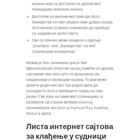
играње који су доступни на другим веб
локацијама локалних казина.
Доступни на многим местима где брзо
банкарство готово сигурно није добра опција,
Skrill казина су много спремнија да сарађују
са људима из целог света.
Ово се обично може обавити у одељку
„Благајна“ или „Банкарство“ на веб
страницама коцкарнице.
Момак је био занимање док је био
фриленсерски спортски писац, бавећи се другим
сајтовима пре него што се фокусирао на
кладионице и промоције казина. То вам може
донети додатних око три радна дана да
поседујете Skrill и пребаците новац на свој
рачун. Све игре на овим веб страницама су
развијене од стране великих iGaming
произвођача, као што су Practical Play, RubyPlay,
NetEnt и други.
Листа интернет сајтова
за клађење у судници