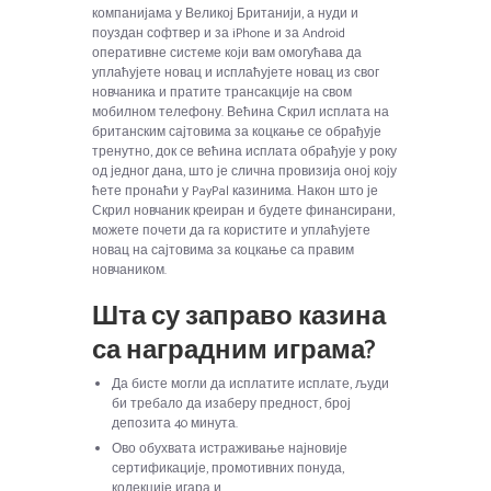
компанијама у Великој Британији, а нуди и
поуздан софтвер и за iPhone и за Android
оперативне системе који вам омогућава да
уплаћујете новац и исплаћујете новац из свог
новчаника и пратите трансакције на свом
мобилном телефону. Већина Скрил исплата на
британским сајтовима за коцкање се обрађује
тренутно, док се већина исплата обрађује у року
од једног дана, што је слична провизија оној коју
ћете пронаћи у PayPal казинима. Након што је
Скрил новчаник креиран и будете финансирани,
можете почети да га користите и уплаћујете
новац на сајтовима за коцкање са правим
новчаником.
Шта су заправо казина
са наградним играма?
Да бисте могли да исплатите исплате, људи
би требало да изаберу предност, број
депозита 40 минута.
Ово обухвата истраживање најновије
сертификације, промотивних понуда,
колекције игара и.