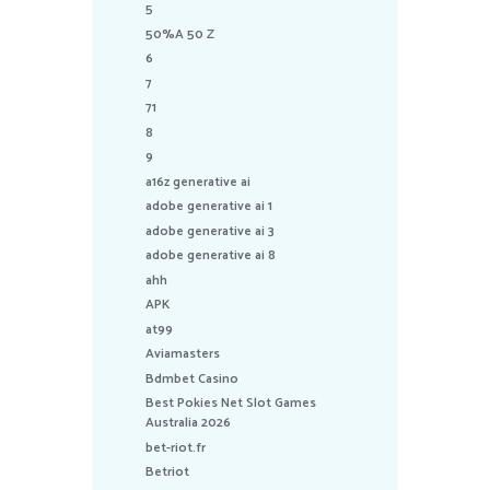
5
50%A 50 Z
6
7
71
8
9
a16z generative ai
adobe generative ai 1
adobe generative ai 3
adobe generative ai 8
ahh
APK
at99
Aviamasters
Bdmbet Casino
Best Pokies Net Slot Games
Australia 2026
bet-riot.fr
Betriot