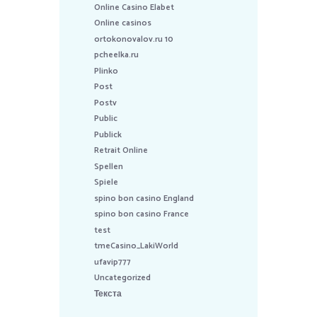
Online Casino Elabet
Online casinos
ortokonovalov.ru 10
pcheelka.ru
Plinko
Post
Postv
Public
Publick
Retrait Online
Spellen
Spiele
spino bon casino England
spino bon casino France
test
tmeCasino_LakiWorld
ufavip777
Uncategorized
Текста