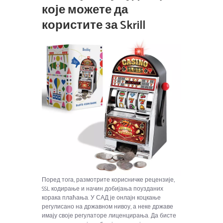
које можете да
користите за Skrill
Поред тога, размотрите корисничке рецензије,
SSL кодирање и начин добијања поузданих
корака плаћања. У САД је онлајн коцкање
регулисано на државном нивоу, а неке државе
имају своје регулаторе лиценцирања. Да бисте