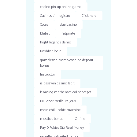
casino pin up online game
Casinos sin registro
Click here
Cotes
duelcasino
Elabet
fatpirate
flight legends demo
freshbet login
gamblezen promo code no deposit
bonus
Instructor
is basswin casino legit
learning mathematical concepts
Millioner Meilleurs Jeux
more chilli pokie machine
mostbet bonus
Online
PayID Pokies $10 Real Money
penalty unlimited demo