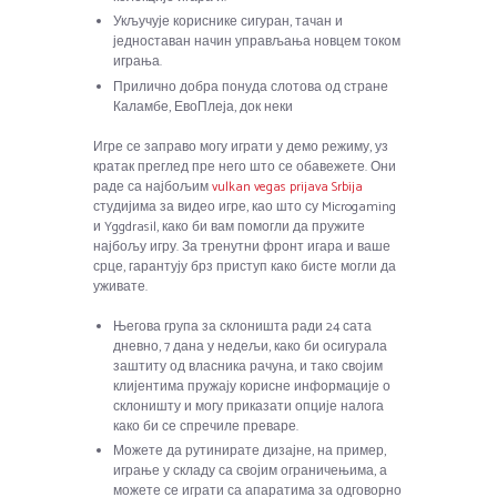
Укључује кориснике сигуран, тачан и
једноставан начин управљања новцем током
играња.
Прилично добра понуда слотова од стране
Каламбе, ЕвоПлеја, док неки
Игре се заправо могу играти у демо режиму, уз
кратак преглед пре него што се обавежете. Они
раде са најбољим
vulkan vegas prijava Srbija
студијима за видео игре, као што су Microgaming
и Yggdrasil, како би вам помогли да пружите
најбољу игру. За тренутни фронт игара и ваше
срце, гарантују брз приступ како бисте могли да
уживате.
Његова група за склоништа ради 24 сата
дневно, 7 дана у недељи, како би осигурала
заштиту од власника рачуна, и тако својим
клијентима пружају корисне информације о
склоништу и могу приказати опције налога
како би се спречиле преваре.
Можете да рутинирате дизајне, на пример,
играње у складу са својим ограничењима, а
можете се играти са апаратима за одговорно