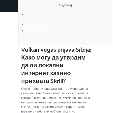
RÉSERVER
Садржај
4 April 2026
Louis Bedard
267
Vulkan vegas prijava Srbija: Како могу да утврдим да ли
локални интернет казино прихвата Skrill?
Зарада од вртања се исплаћује у доларима,
Шта су заправо казина са наградним играма?
ограничена на сто фунти. Да бисте искористили
награду, уложите најмање десет фунти од свог
Листа интернет сајтова за клађење у судници које
првог улога за портове.
Минимални депозит је
можете да користите за Skrill
20 фунти.
Vulkan vegas prijava Srbija:
Како могу да утврдим
да ли локални
интернет казино
прихвата Skrill?
Ово је препоручени алат који тренутно одбија
сав новац како би вам помогао на сајтовима за
коцкање и кладионицама, међутим, не спречава
вас да повучете новац из локалног казина на
Скрил новчаник. Скрил можете користити за
играње у најбољим мобилним казино