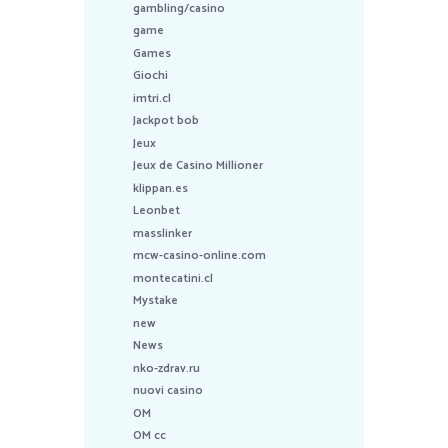
gambling/casino
game
Games
Giochi
imtri.cl
Jackpot bob
Jeux
Jeux de Casino Millioner
klippan.es
Leonbet
masslinker
mcw-casino-online.com
montecatini.cl
Mystake
new
News
nko-zdrav.ru
nuovi casino
OM
OM cc