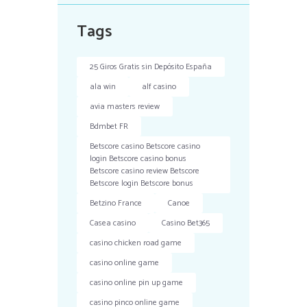
Tags
25 Giros Gratis sin Depósito España
ala win
alf casino
avia masters review
Bdmbet FR
Betscore casino Betscore casino
login Betscore casino bonus
Betscore casino review Betscore
Betscore login Betscore bonus
Betzino France
Canoe
Casea casino
Casino Bet365
casino chicken road game
casino online game
casino online pin up game
casino pinco online game