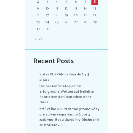
2
3
4
5
6
7
8
9
10
11
12
13
14
15
16
17
18
19
20
21
22
23
24
25
26
27
28
29
30
31
Juin
Recent Posts
Sofás KLIPPAN de Ikea de 2 y 4
plazas
Die besten Strategien für
erfolgreiche Wetten auf beliebte
Sportarten der Deutschen ohne
Oasis
Kráľ vášho Nílu zadarmo promo kódy
pre vulkan vegas kasíno 2 porty
zadarmo: Bez získania hry Obchodník
aristokratov