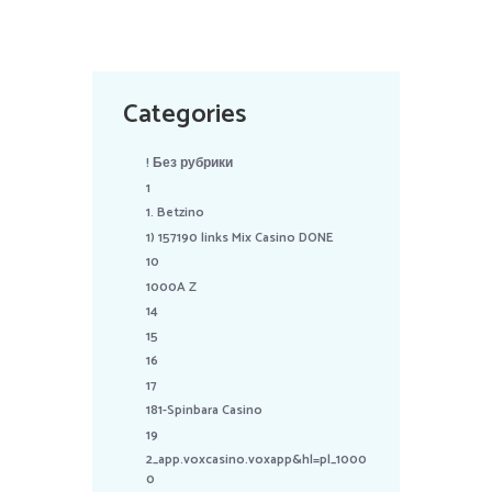
Categories
! Без рубрики
1
1. Betzino
1) 157190 links Mix Casino DONE
10
1000A Z
14
15
16
17
181-Spinbara Casino
19
2_app.voxcasino.voxapp&hl=pl_1000
0