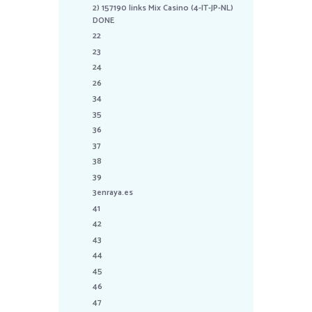
2) 157190 links Mix Casino (4-IT-JP-NL)
DONE
22
23
24
26
34
35
36
37
38
39
3enraya.es
41
42
43
44
45
46
47