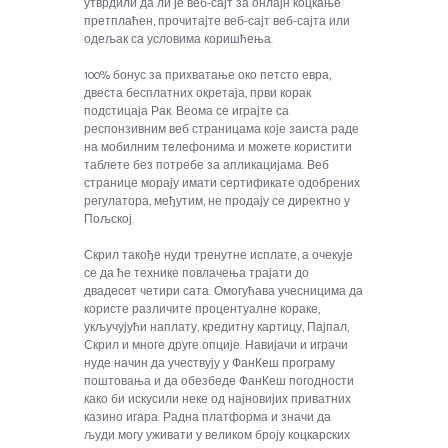
утврдили да ли је веб-сајт за онлајн коцкање
претплаћен, прочитајте веб-сајт веб-сајта или
одељак са условима коришћења.
100% бонус за прихватање око петсто евра,
двеста бесплатних окретаја, први корак
подстицаја Рак. Веома се играјте са
респонзивним веб страницама које заиста раде
на мобилним телефонима и можете користити
таблете без потребе за апликацијама. Веб
странице морају имати сертификате одобрених
регулатора, међутим, не продају се директно у
Пољској.
Скрил такође нуди тренутне исплате, а очекује
се да ће технике повлачења трајати до
двадесет четири сата. Омогућава учесницима да
користе различите процентуалне кораке,
укључујући наплату, кредитну картицу, Пајпал,
Скрил и многе друге опције. Навијачи и играчи
нуде начин да учествују у ФанКеш програму
поштовања и да обезбеде ФанКеш погодности
како би искусили неке од најновијих приватних
казино игара. Радна платформа и значи да
људи могу уживати у великом броју коцкарских