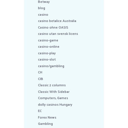
Betway
blog
casino
casino betalice Australia
Casino ohne OASIS
casino utan svensk licens
casino-game
casino-online
casino-play
casino-slot
casino/gambling
CH
CIB
Classic 2 columns
Classic With Sidebar
Computers, Games
dolly casinos Hungary
EC
Forex News
Gambling