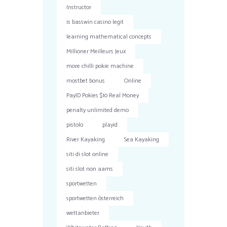
Instructor
is basswin casino legit
learning mathematical concepts
Millioner Meilleurs Jeux
more chilli pokie machine
mostbet bonus
Online
PayID Pokies $10 Real Money
penalty unlimited demo
pistolo
playid
River Kayaking
Sea Kayaking
siti di slot online
siti slot non aams
sportwetten
sportwetten österreich
wettanbieter