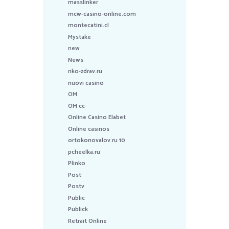
masslinker
mcw-casino-online.com
montecatini.cl
Mystake
new
News
nko-zdrav.ru
nuovi casino
OM
OM cc
Online Casino Elabet
Online casinos
ortokonovalov.ru 10
pcheelka.ru
Plinko
Post
Postv
Public
Publick
Retrait Online