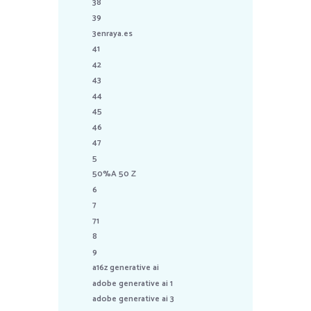
38
39
3enraya.es
41
42
43
44
45
46
47
5
50%A 50 Z
6
7
71
8
9
a16z generative ai
adobe generative ai 1
adobe generative ai 3