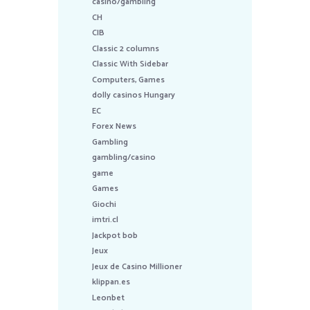
casino/gambling
CH
CIB
Classic 2 columns
Classic With Sidebar
Computers, Games
dolly casinos Hungary
EC
Forex News
Gambling
gambling/casino
game
Games
Giochi
imtri.cl
Jackpot bob
Jeux
Jeux de Casino Millioner
klippan.es
Leonbet