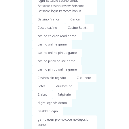
login Betscore casino bonus
Betscore casino review Betscore
Betscore login Betscore bonus
Betzino France
Canoe
Casea casino
Casino Bet365
casino chicken road game
casino online game
casino online pin up game
casino pinco online game
casino pin up online game
Casinos sin registro
Click here
Cotes
duelcasino
Elabet
fatpirate
flight legends demo
freshbet login
gamblezen promo code no deposit
bonus