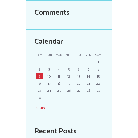
Comments
Calendar
DIM
LUN
MAR
MER
JEU
VEN
SAM
1
2
3
4
5
6
7
8
9
10
11
12
13
14
15
16
17
18
19
20
21
22
23
24
25
26
27
28
29
30
31
Juin
Recent Posts