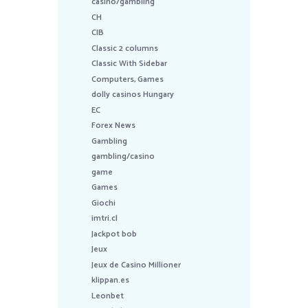
casino/gambling
CH
CIB
Classic 2 columns
Classic With Sidebar
Computers, Games
dolly casinos Hungary
EC
Forex News
Gambling
gambling/casino
game
Games
Giochi
imtri.cl
Jackpot bob
Jeux
Jeux de Casino Millioner
klippan.es
Leonbet