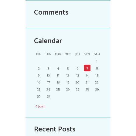
Comments
Calendar
DIM
LUN
MAR
MER
JEU
VEN
SAM
1
2
3
4
5
6
7
8
9
10
11
12
13
14
15
16
17
18
19
20
21
22
23
24
25
26
27
28
29
30
31
Juin
Recent Posts