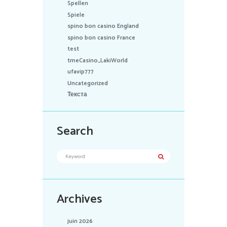
Spellen
Spiele
spino bon casino England
spino bon casino France
test
tmeCasino_LakiWorld
ufavip777
Uncategorized
Текста
Search
Archives
juin 2026