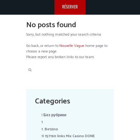
RÉSERVER
No posts found
Sorry, but nothing matched your search criteria.
Go back, or return to
Nouvelle Vague
home page to
choose a new page.
Please report any broken links to our team.
Categories
! Без рубрики
1
1. Betzino
1) 157190 links Mix Casino DONE