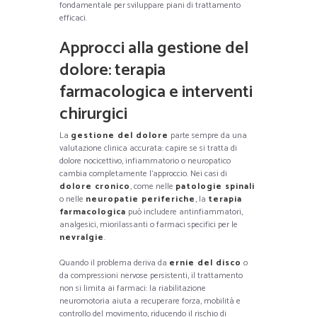
fondamentale per sviluppare piani di trattamento
efficaci.
Approcci alla gestione del
dolore: terapia
farmacologica e interventi
chirurgici
La
gestione del dolore
parte sempre da una
valutazione clinica accurata: capire se si tratta di
dolore nocicettivo, infiammatorio o neuropatico
cambia completamente l’approccio. Nei casi di
dolore cronico
, come nelle
patologie spinali
o nelle
neuropatie periferiche
, la
terapia
farmacologica
può includere antinfiammatori,
analgesici, miorilassanti o farmaci specifici per le
nevralgie
.
Quando il problema deriva da
ernie del disco
o
da compressioni nervose persistenti, il trattamento
non si limita ai farmaci: la riabilitazione
neuromotoria aiuta a recuperare forza, mobilità e
controllo del movimento, riducendo il rischio di