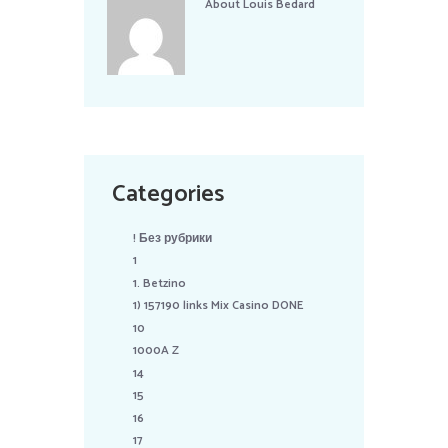
About
Louis Bedard
Categories
! Без рубрики
1
1. Betzino
1) 157190 links Mix Casino DONE
10
1000A Z
14
15
16
17