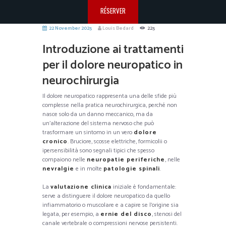
RÉSERVER
22 November 2025
Louis Bedard
225
Introduzione ai trattamenti
per il dolore neuropatico in
neurochirurgia
Il dolore neuropatico rappresenta una delle sfide più
complesse nella pratica neurochirurgica, perché non
nasce solo da un danno meccanico, ma da
un’alterazione del sistema nervoso che può
trasformare un sintomo in un vero
dolore
cronico
. Bruciore, scosse elettriche, formicolii o
ipersensibilità sono segnali tipici che spesso
compaiono nelle
neuropatie periferiche
, nelle
nevralgie
e in molte
patologie spinali
.
La
valutazione clinica
iniziale è fondamentale:
serve a distinguere il dolore neuropatico da quello
infiammatorio o muscolare e a capire se l’origine sia
legata, per esempio, a
ernie del disco
, stenosi del
canale vertebrale o compressioni nervose persistenti.