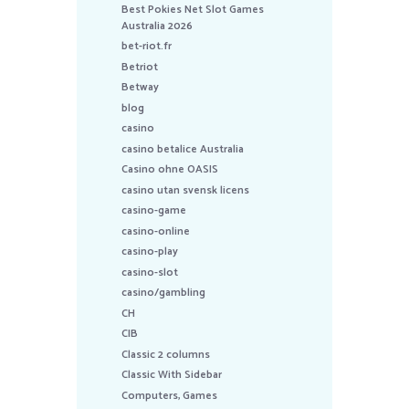
Best Pokies Net Slot Games
Australia 2026
bet-riot.fr
Betriot
Betway
blog
casino
casino betalice Australia
Casino ohne OASIS
casino utan svensk licens
casino-game
casino-online
casino-play
casino-slot
casino/gambling
CH
CIB
Classic 2 columns
Classic With Sidebar
Computers, Games