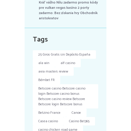
Kráľ vášho Nílu zadarmo promo kódy
pre vulkan vegas kasíno 2 porty
zadarmo: Bez získania hry Obchodník
aristokratov
Tags
25 Giros Gratis sin Depósito España
ala win
alf casino
avia masters review
Bdmbet FR
Betscore casino Betscore casino
login Betscore casino bonus
Betscore casino review Betscore
Betscore login Betscore bonus
Betzino France
Canoe
Casea casino
Casino Bet365
casino chicken road game