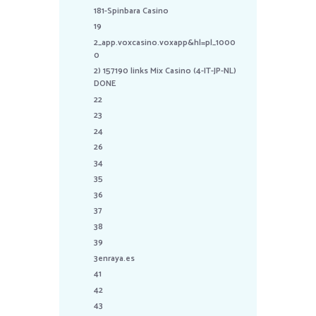
181-Spinbara Casino
19
2_app.voxcasino.voxapp&hl=pl_1000
0
2) 157190 links Mix Casino (4-IT-JP-NL)
DONE
22
23
24
26
34
35
36
37
38
39
3enraya.es
41
42
43