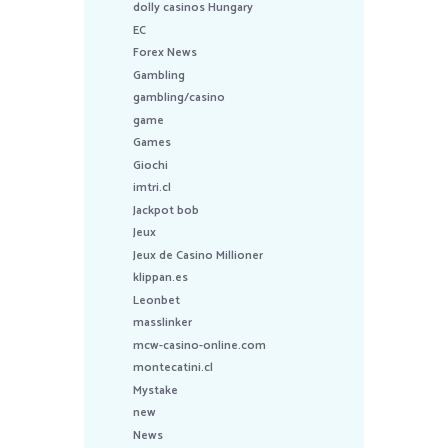
dolly casinos Hungary
EC
Forex News
Gambling
gambling/casino
game
Games
Giochi
imtri.cl
Jackpot bob
Jeux
Jeux de Casino Millioner
klippan.es
Leonbet
masslinker
mcw-casino-online.com
montecatini.cl
Mystake
new
News