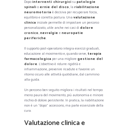
Dopo
interventi chirurgici
su
patologie
spinali
o
ernie del disco
, la
riabilitazione
neuromotoria
è decisiva per recuperare forza,
equilibrio e corretta postura. Una
valutazione
clinica
iniziale permette di impostare un percorso
personalizzato, utile anche nei casi di
dolore
cronico
,
nevralgie
e
neuropatie
periferiche
.
Il supporto post-operatorio integra esercizi graduali,
educazione al movimento e, quando serve,
terapia
farmacologica
per una migliore
gestione del
dolore
. L’obiettivo è ridurre rigidità e
infiammazione, prevenire ricadute e favorire un
ritorno sicuro alle attività quotidiane, dal cammino
alla guida.
Un percorso ben seguito migliora i risultati nel tempo:
meno paura del movimento, più autonomia e minore
rischio di dolore persistente. In pratica, la riabilitazione
non è un “dopo” accessorio, ma parte essenziale della
cura.
Valutazione clinica e