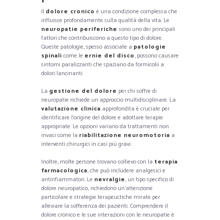
Il
dolore cronico
è una condizione complessa che
influisce profondamente sulla qualità della vita. Le
neuropatie periferiche
sono uno dei principali
fattori che contribuiscono a questo tipo di dolore.
Queste patologie, spesso associate a
patologie
spinali
come le
ernie del disco
, possono causare
sintomi paralizzanti che spaziano da formicolii a
dolori lancinanti.
La
gestione del dolore
per chi soffre di
neuropatie richiede un approccio multidisciplinare. La
valutazione clinica
approfondita è cruciale per
identificare l’origine del dolore e adottare terapie
appropriate. Le opzioni variano da trattamenti non
invasi come la
riabilitazione neuromotoria
a
interventi chirurgici in casi più gravi.
Inoltre, molte persone trovano sollievo con la
terapia
farmacologica
, che può includere analgesici e
antinfiammatori. Le
nevralgie
, un tipo specifico di
dolore neuropatico, richiedono un’attenzione
particolare e strategie terapeuctiche mirate per
alleviare la sofferenza dei pazienti. Comprendere il
dolore cronico e le sue interazioni con le neuropatie è