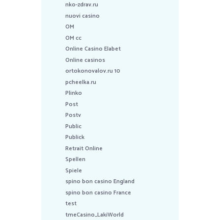
nko-zdrav.ru
nuovi casino
OM
OM cc
Online Casino Elabet
Online casinos
ortokonovalov.ru 10
pcheelka.ru
Plinko
Post
Postv
Public
Publick
Retrait Online
Spellen
Spiele
spino bon casino England
spino bon casino France
test
tmeCasino_LakiWorld