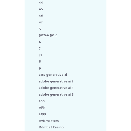
44
45
46
47
5
50%A 50 Z
6
7
71
8
9
a16z generative ai
adobe generative ai 1
adobe generative ai 3
adobe generative ai 8
ahh
APK
at99
Aviamasters
Bdmbet Casino