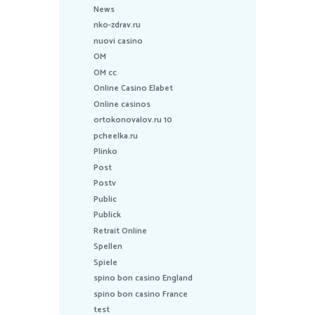
News
nko-zdrav.ru
nuovi casino
OM
OM cc
Online Casino Elabet
Online casinos
ortokonovalov.ru 10
pcheelka.ru
Plinko
Post
Postv
Public
Publick
Retrait Online
Spellen
Spiele
spino bon casino England
spino bon casino France
test