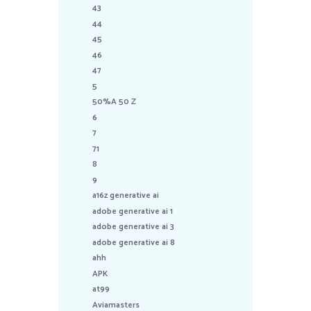
43
44
45
46
47
5
50%A 50 Z
6
7
71
8
9
a16z generative ai
adobe generative ai 1
adobe generative ai 3
adobe generative ai 8
ahh
APK
at99
Aviamasters