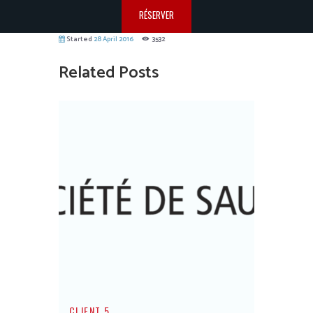
RÉSERVER
Started
28 April 2016
3532
Related Posts
CLIENT 5