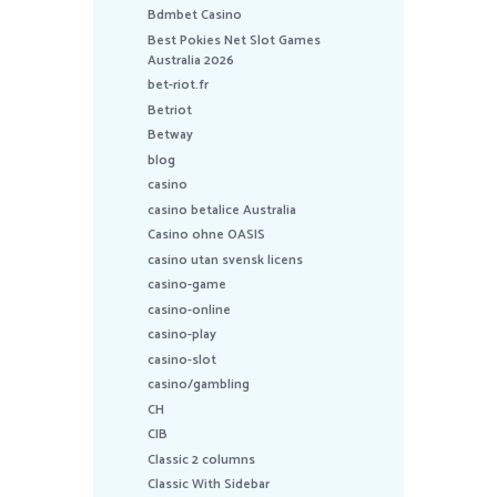
Bdmbet Casino
Best Pokies Net Slot Games
Australia 2026
bet-riot.fr
Betriot
Betway
blog
casino
casino betalice Australia
Casino ohne OASIS
casino utan svensk licens
casino-game
casino-online
casino-play
casino-slot
casino/gambling
CH
CIB
Classic 2 columns
Classic With Sidebar