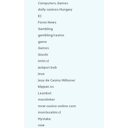
Computers, Games
dolly casinos Hungary
EC
Forex News
Gambling
gambling/casino
game
Games
Giochi
imtri.cl
Jackpot bob
Jeux
Jeux de Casino Millioner
klippan.es
Leonbet
masslinker
mcw-casino-online.com
montecatini.cl
Mystake
new