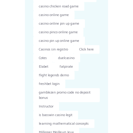
casino chicken road game
casino online game
casino online pin up game
casino pinco online game
casino pin up online game
Casinos sin registro
Click here
Cotes
duelcasino
Elabet
fatpirate
flight legends demo
freshbet login
gamblezen promo code no deposit
bonus
Instructor
is basswin casino legit
learning mathematical concepts
Millioner Meilleurs Jeux