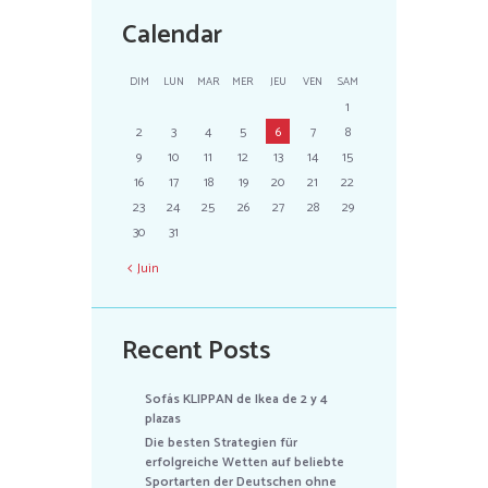
Calendar
DIM
LUN
MAR
MER
JEU
VEN
SAM
1
2
3
4
5
6
7
8
9
10
11
12
13
14
15
16
17
18
19
20
21
22
23
24
25
26
27
28
29
30
31
Juin
Recent Posts
Sofás KLIPPAN de Ikea de 2 y 4
plazas
Die besten Strategien für
erfolgreiche Wetten auf beliebte
Sportarten der Deutschen ohne