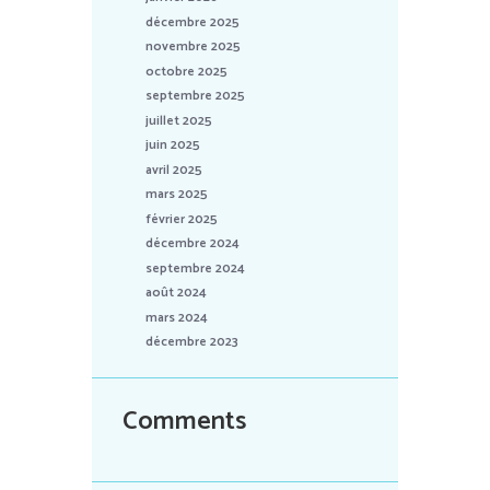
décembre 2025
novembre 2025
octobre 2025
septembre 2025
juillet 2025
juin 2025
avril 2025
mars 2025
février 2025
décembre 2024
septembre 2024
août 2024
mars 2024
décembre 2023
Comments