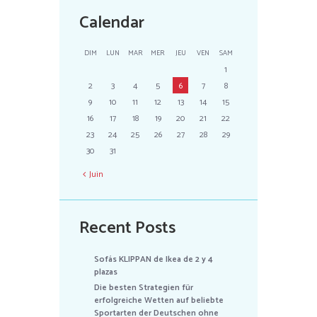
Calendar
DIM
LUN
MAR
MER
JEU
VEN
SAM
1
2
3
4
5
6
7
8
9
10
11
12
13
14
15
16
17
18
19
20
21
22
23
24
25
26
27
28
29
30
31
Juin
Recent Posts
Sofás KLIPPAN de Ikea de 2 y 4
plazas
Die besten Strategien für
erfolgreiche Wetten auf beliebte
Sportarten der Deutschen ohne