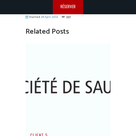
RÉSERVER
Started
28 April 2016
3331
Related Posts
CLIENT 5