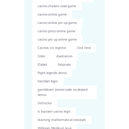
casino chicken road game
casino online game
casino online pin up game
casino pinco online game
casino pin up online game
Casinos sin registro
Click here
Cotes
duelcasino
Elabet
fatpirate
flight legends demo
freshbet login
gamblezen promo code no deposit
bonus
Instructor
is basswin casino legit
learning mathematical concepts
Millioner Meilleurs Jeux