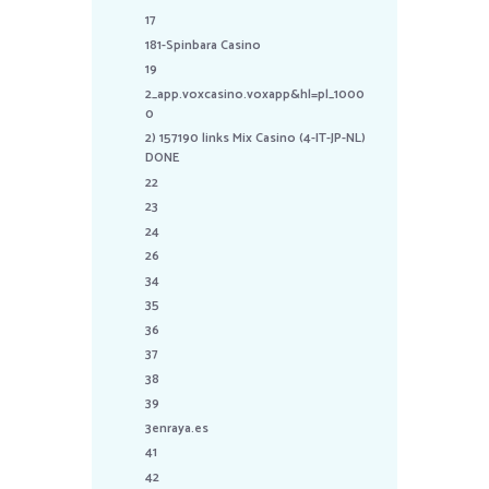
17
181-Spinbara Casino
19
2_app.voxcasino.voxapp&hl=pl_1000
0
2) 157190 links Mix Casino (4-IT-JP-NL)
DONE
22
23
24
26
34
35
36
37
38
39
3enraya.es
41
42