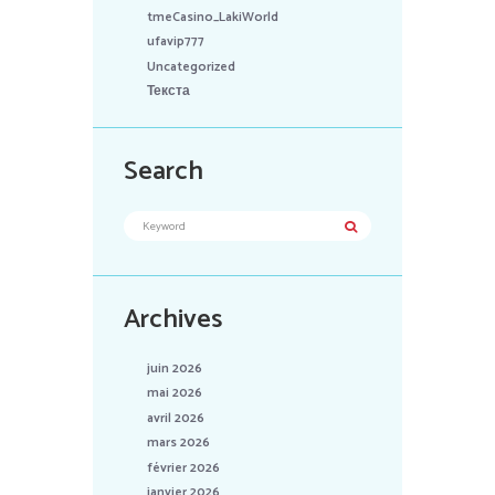
tmeCasino_LakiWorld
ufavip777
Uncategorized
Текста
Search
Archives
juin 2026
mai 2026
avril 2026
mars 2026
février 2026
janvier 2026