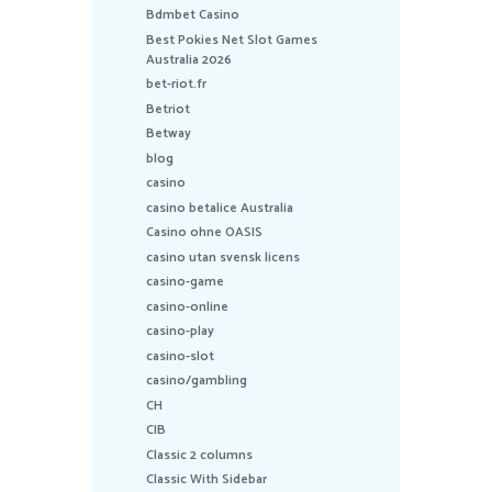
Bdmbet Casino
Best Pokies Net Slot Games
Australia 2026
bet-riot.fr
Betriot
Betway
blog
casino
casino betalice Australia
Casino ohne OASIS
casino utan svensk licens
casino-game
casino-online
casino-play
casino-slot
casino/gambling
CH
CIB
Classic 2 columns
Classic With Sidebar