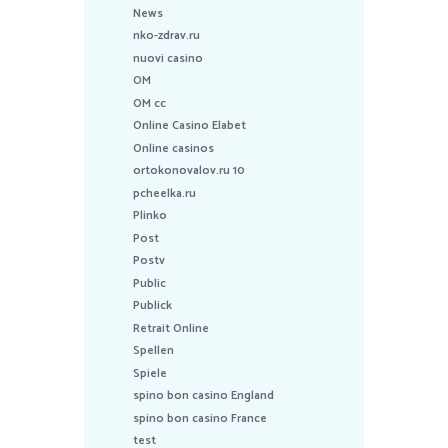
News
nko-zdrav.ru
nuovi casino
OM
OM cc
Online Casino Elabet
Online casinos
ortokonovalov.ru 10
pcheelka.ru
Plinko
Post
Postv
Public
Publick
Retrait Online
Spellen
Spiele
spino bon casino England
spino bon casino France
test